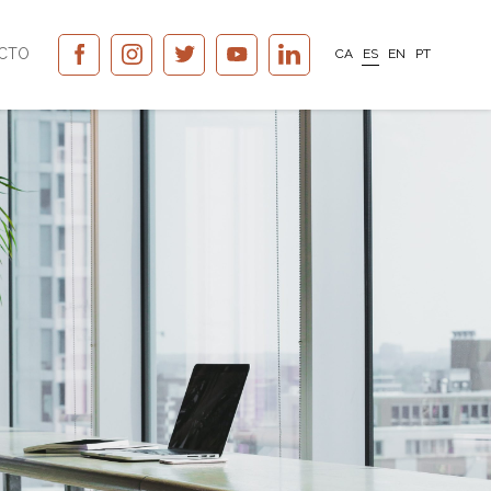
CTO
CA
ES
EN
PT