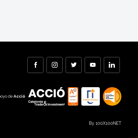
poyo de
Acció
By 100X100NET