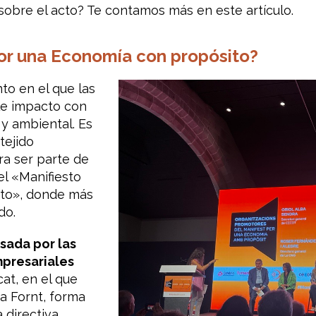
sobre el acto? Te contamos más en este artículo.
por una Economía con propósito?
o en el que las
le impacto con
 y ambiental. Es
tejido
ra ser parte de
el «Manifiesto
ito», donde más
do.
sada por las
mpresariales
cat, en el que
na Fornt, forma
directiva.