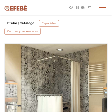
CA
ES
EN
PT
Efebé
|
Catálogo
Especiales
Cortinas y separadores