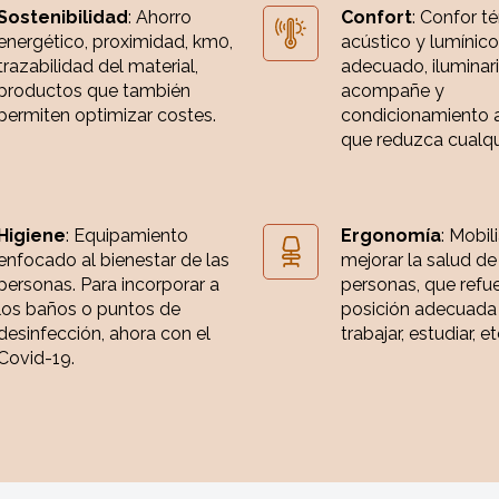
Sostenibilidad
: Ahorro
Confort
: Confor t
energético, proximidad, km0,
acústico y lumínico
trazabilidad del material,
adecuado, iluminar
productos que también
acompañe y
permiten optimizar costes.
condicionamiento 
que reduzca cualqui
Higiene
: Equipamiento
Ergonomía
: Mobil
enfocado al bienestar de las
mejorar la salud de
personas. Para incorporar a
personas, que refue
los baños o puntos de
posición adecuada
desinfección, ahora con el
trabajar, estudiar, et
Covid-19.