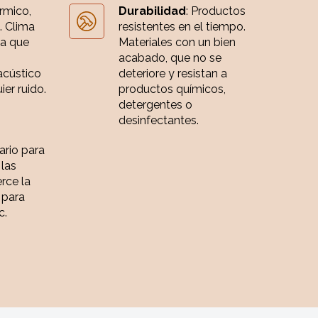
érmico,
Durabilidad
: Productos
. Clima
resistentes en el tiempo.
ia que
Materiales con un bien
acabado, que no se
acústico
deteriore y resistan a
er ruido.
productos químicos,
detergentes o
desinfectantes.
iario para
 las
rce la
 para
c.