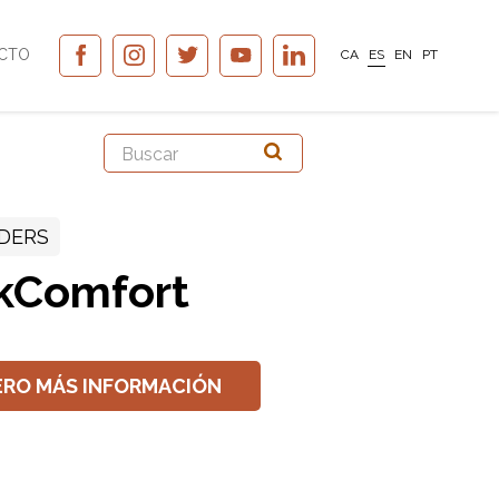
CTO
CA
ES
EN
PT
DERS
kComfort
ERO MÁS INFORMACIÓN