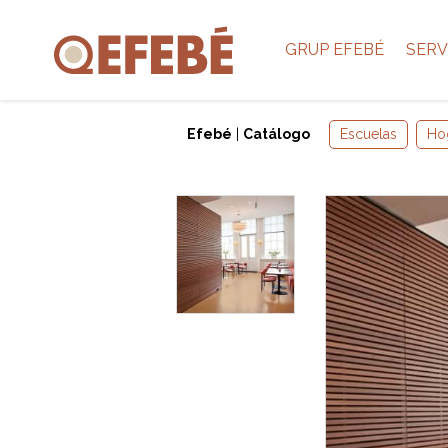
GRUP EFEBÉ
SERV
Efebé
|
Catálogo
Escuelas
Ho