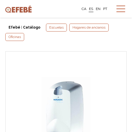
CA
ES
EN
PT
Efebé
|
Catálogo
Escuelas
Hogares de ancianos
Oficinas