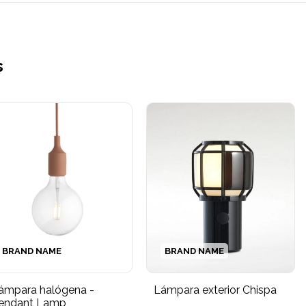
s
BRAND NAME
BRAND NAME
ámpara halógena -
Lámpara exterior Chispa
endant Lamp