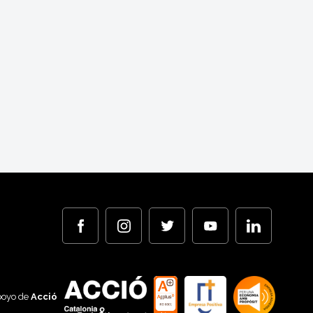
poyo de
Acció