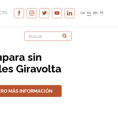
CTO
CA
ES
EN
PT
para sin
les Giravolta
ERO MÁS INFORMACIÓN