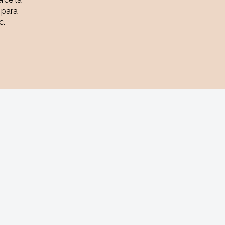
 para
c.