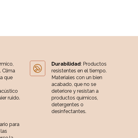
érmico,
Durabilidad
: Productos
. Clima
resistentes en el tiempo.
ia que
Materiales con un bien
acabado, que no se
acústico
deteriore y resistan a
er ruido.
productos químicos,
detergentes o
desinfectantes.
iario para
 las
rce la