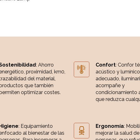
Sostenibilidad
: Ahorro
Confort
: Confor t
energético, proximidad, km0,
acústico y lumínico
trazabilidad del material,
adecuado, iluminar
productos que también
acompañe y
permiten optimizar costes.
condicionamiento 
que reduzca cualqui
Higiene
: Equipamiento
Ergonomía
: Mobil
enfocado al bienestar de las
mejorar la salud de
personas. Para incorporar a
personas, que refue