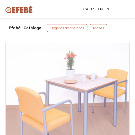
CA
ES
EN
PT
Efebé
|
Catálogo
Hogares de ancianos
Mesas