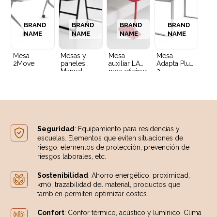
BRAND
BRAND
BRAND
BRAND
NAME
NAME
NAME
NAME
Mesa
Mesas y
Mesa
Mesa
2Move
paneles
auxiliar LAN
Adapta Plus
Manual
para oficinas
2
Thinking
Seguridad
: Equipamiento para residencias y
escuelas. Elementos que eviten situaciones de
riesgo, elementos de protección, prevención de
riesgos laborales, etc.
Sostenibilidad
: Ahorro energético, proximidad,
km0, trazabilidad del material, productos que
también permiten optimizar costes.
Confort
: Confor térmico, acústico y lumínico. Clima