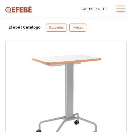
CA
ES
EN
PT
Efebé
|
Catálogo
Escuelas
Mesas