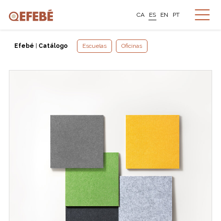
CA
ES
EN
PT
Efebé
|
Catálogo
Escuelas
Oficinas