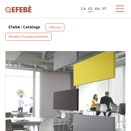
CA
ES
EN
PT
Efebé
|
Catálogo
Oficinas
Paneles fonoabsorbentes