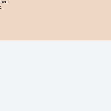
 para
c.