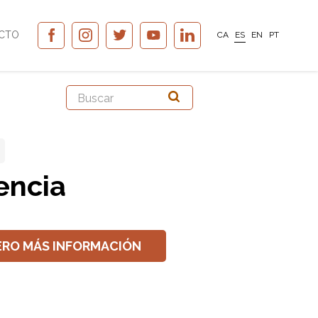
CTO
CA
ES
EN
PT
encia
ERO MÁS INFORMACIÓN