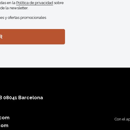
idas en la
Política de privacidad
sobre
de la newsletter.
es y ofertas promocionales
 B 08041 Barcelona
.com
Con el a
com