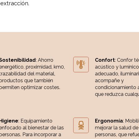
 extracción.
Sostenibilidad
: Ahorro
Confort
: Confor t
energético, proximidad, km0,
acústico y lumínico
trazabilidad del material,
adecuado, iluminar
productos que también
acompañe y
permiten optimizar costes.
condicionamiento 
que reduzca cualqui
Higiene
: Equipamiento
Ergonomía
: Mobil
enfocado al bienestar de las
mejorar la salud de
personas. Para incorporar a
personas, que refue