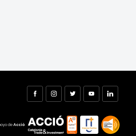
poyo de
Acció