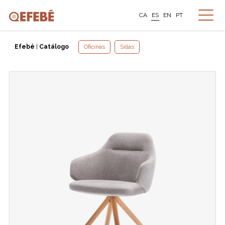
CA
ES
EN
PT
Efebé
|
Catálogo
Oficinas
Sillas