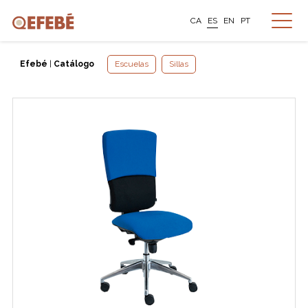
CA
ES
EN
PT
Efebé
|
Catálogo
Escuelas
Sillas