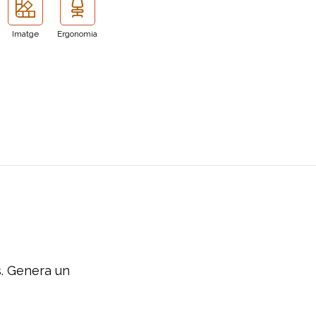
Imatge
Ergonomia
s
.
Genera
un