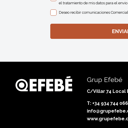
el tratamiento de mis datos para el envio 
Deseo recibir comunicaciones Comercial
Grup Efebé
C/Villar 74 Local
T: +34 934 744 066
info@grupefebe
www.grupefebe.