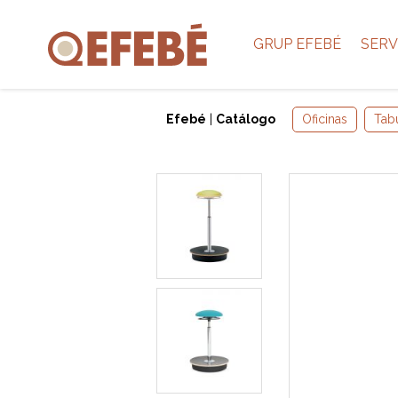
GRUP EFEBÉ
SERV
Efebé
|
Catálogo
Oficinas
Tab