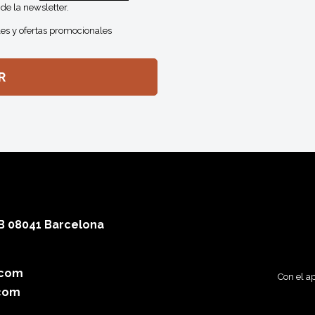
de la newsletter.
es y ofertas promocionales
 B 08041 Barcelona
.com
Con el a
com