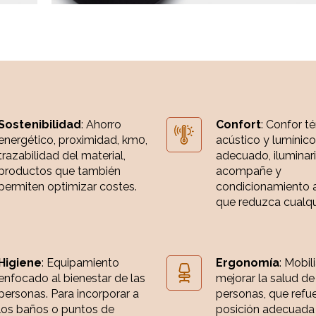
Sostenibilidad
: Ahorro
Confort
: Confor t
energético, proximidad, km0,
acústico y lumínico
trazabilidad del material,
adecuado, iluminar
productos que también
acompañe y
permiten optimizar costes.
condicionamiento 
que reduzca cualqui
Higiene
: Equipamiento
Ergonomía
: Mobil
enfocado al bienestar de las
mejorar la salud de
personas. Para incorporar a
personas, que refue
los baños o puntos de
posición adecuada