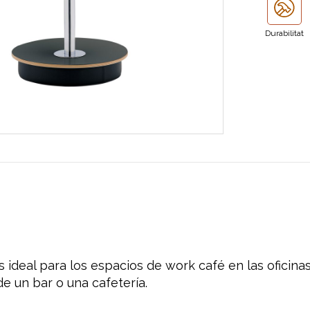
Durabilitat
s ideal
para los
espacios
de
work
café
en las oficina
 de un
bar o
una cafetería
.