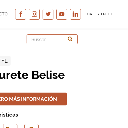
CTO
CA
ES
EN
PT
TYL
urete Belise
ERO MÁS INFORMACIÓN
ísticas