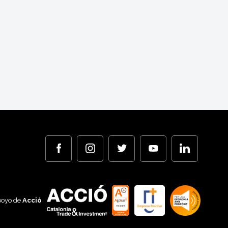
poyo de
Acció