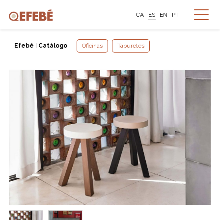
CA
ES
EN
PT
Efebé
|
Catálogo
Oficinas
Taburetes