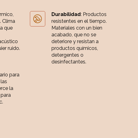
érmico,
Durabilidad
: Productos
. Clima
resistentes en el tiempo.
ia que
Materiales con un bien
acabado, que no se
acústico
deteriore y resistan a
er ruido.
productos químicos,
detergentes o
desinfectantes.
iario para
 las
rce la
 para
c.