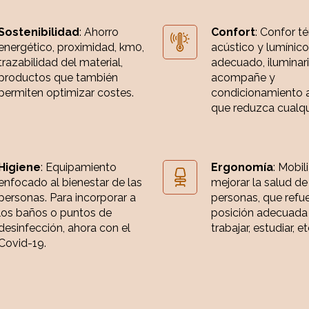
Sostenibilidad
: Ahorro
Confort
: Confor t
energético, proximidad, km0,
acústico y lumínico
trazabilidad del material,
adecuado, iluminar
productos que también
acompañe y
permiten optimizar costes.
condicionamiento 
que reduzca cualqui
Higiene
: Equipamiento
Ergonomía
: Mobil
enfocado al bienestar de las
mejorar la salud de
personas. Para incorporar a
personas, que refue
los baños o puntos de
posición adecuada
desinfección, ahora con el
trabajar, estudiar, et
Covid-19.