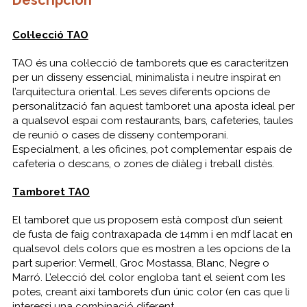
Descripción
Col·lecció TAO
TAO és una col·lecció de tamborets que es caracteritzen
per un disseny essencial, minimalista i neutre inspirat en
l’arquitectura oriental. Les seves diferents opcions de
personalització fan aquest tamboret una aposta ideal per
a qualsevol espai com restaurants, bars, cafeteries, taules
de reunió o cases de disseny contemporani.
Especialment, a les oficines, pot complementar espais de
cafeteria o descans, o zones de diàleg i treball distès.
Tamboret TAO
El tamboret que us proposem està compost d’un seient
de fusta de faig contraxapada de 14mm i en mdf lacat en
qualsevol dels colors que es mostren a les opcions de la
part superior: Vermell, Groc Mostassa, Blanc, Negre o
Marró. L’elecció del color engloba tant el seient com les
potes, creant així tamborets d’un únic color (en cas que li
interessi una combinació diferent.