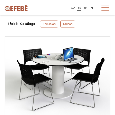
CA
ES
EN
PT
Efebé
|
Catálogo
Escuelas
Mesas