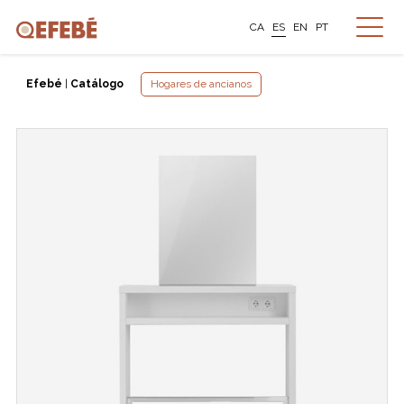
CA
ES
EN
PT
Efebé
|
Catálogo
Hogares de ancianos