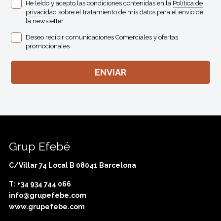
He leído y acepto las condiciones contenidas en la
Política de
privacidad
sobre el tratamiento de mis datos para el envio de
la newsletter.
Deseo recibir comunicaciones Comerciales y ofertas
promocionales
Grup Efebé
C/Villar 74 Local B 08041 Barcelona
T: +34 934 744 066
info@grupefebe.com
www.grupefebe.com