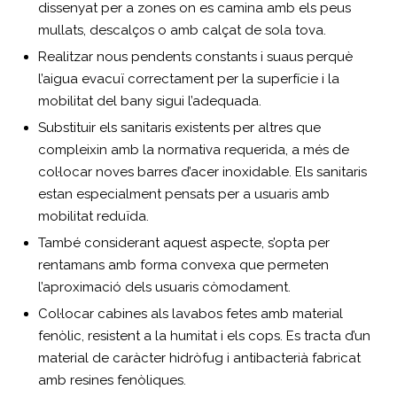
dissenyat per a zones on es camina amb els peus
mullats, descalços o amb calçat de sola tova.
Realitzar nous pendents constants i suaus perquè
l’aigua evacuï correctament per la superfície i la
mobilitat del bany sigui l’adequada.
Substituir els sanitaris existents per altres que
compleixin amb la normativa requerida, a més de
col·locar noves barres d’acer inoxidable. Els sanitaris
estan especialment pensats per a usuaris amb
mobilitat reduïda.
També considerant aquest aspecte, s’opta per
rentamans amb forma convexa que permeten
l’aproximació dels usuaris còmodament.
Col·locar cabines als lavabos fetes amb material
fenòlic, resistent a la humitat i els cops. Es tracta d’un
material de caràcter hidròfug i antibacterià fabricat
amb resines fenòliques.