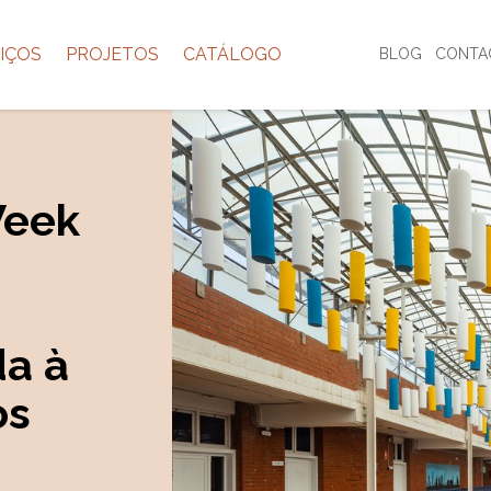
IÇOS
PROJETOS
CATÁLOGO
BLOG
CONTA
Week
da à
os