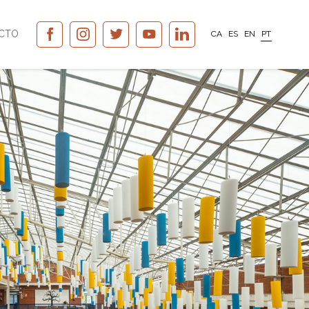
CTO
CA
ES
EN
PT