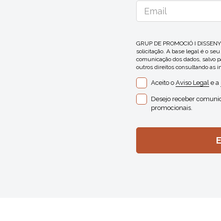
GRUP DE PROMOCIÓ I DISSENY EF
solicitação. A base legal é o se
comunicação dos dados, salvo pa
outros direitos consultando as 
Aceito o
Aviso Legal
e a
Desejo receber comunic
promocionais.