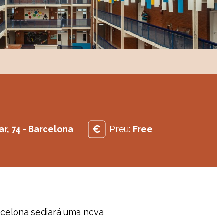
r, 74 - Barcelona
Preu:
Free
celona sediará uma nova