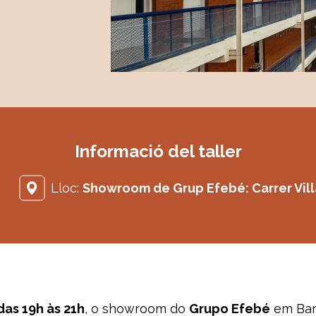
Informació del taller
Lloc:
Showroom de Grup Efebé: Carrer Villa
das 19h às 21h
, o showroom do
Grupo Efebé
em Bar