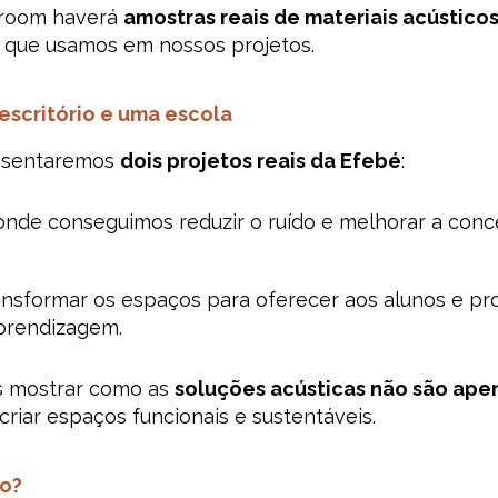
owroom haverá
amostras reais de materiais acústico
s que usamos em nossos projetos.
 escritório e uma escola
resentaremos
dois projetos reais da Efebé
:
 onde conseguimos reduzir o ruído e melhorar a co
ansformar os espaços para oferecer aos alunos e p
aprendizagem.
s mostrar como as
soluções acústicas não são ape
riar espaços funcionais e sustentáveis.
to?