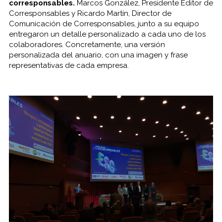
corresponsables.
Marcos González, Presidente Editor de
Corresponsables y Ricardo Martín, Director de
Comunicación de Corresponsables, junto a su equipo
entregaron un detalle personalizado a cada uno de los
colaboradores. Concretamente, una versión
personalizada del anuario, con una imagen y frase
representativas de cada empresa.