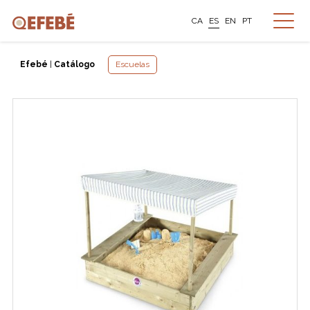
CA
ES
EN
PT
Efebé
|
Catálogo
Escuelas