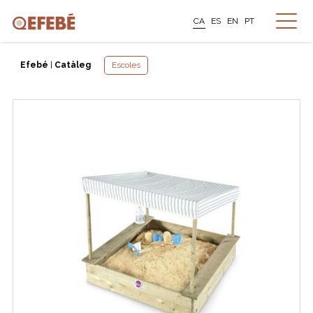
CA
ES
EN
PT
Efebé
|
Catàleg
Escoles