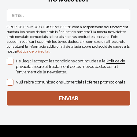
GRUP DE PROMOCIÓ I DISSENY EFEBÉ com a responsable del tractament
tractarà les teves dades amb la finalitat de remetre´t la nostra newsletter
amb novetats comercials sobre els nostres productes i serveis. Pots
accedir, rectificar i suprimir les teves dades, així com exercir altres drets
consultant la informació addicional i detallada sobre protecció de dades a la
nostra
Politica de privacitat
.
He llegit i accepto les condicions contingudes a la
Politica de
privacitat
sobre el tractament de les meves dades per a l
´enviament de la newsletter.
Vull rebre comunicacions Comercials i ofertes promocionals