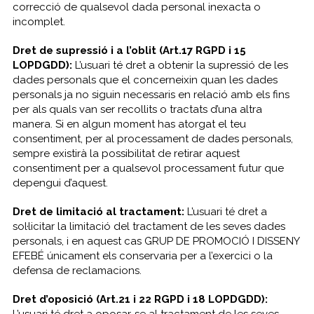
correcció de qualsevol dada personal inexacta o
incomplet.
Dret de supressió i a l’oblit (Art.17 RGPD i 15
LOPDGDD):
L’usuari té dret a obtenir la supressió de les
dades personals que el concerneixin quan les dades
personals ja no siguin necessaris en relació amb els fins
per als quals van ser recollits o tractats d’una altra
manera. Si en algun moment has atorgat el teu
consentiment, per al processament de dades personals,
sempre existirà la possibilitat de retirar aquest
consentiment per a qualsevol processament futur que
depengui d’aquest.
Dret de limitació al tractament:
L’usuari té dret a
sol·licitar la limitació del tractament de les seves dades
personals, i en aquest cas GRUP DE PROMOCIÓ I DISSENY
EFEBÉ únicament els conservaria per a l’exercici o la
defensa de reclamacions.
Dret d’oposició (Art.21 i 22 RGPD i 18 LOPDGDD):