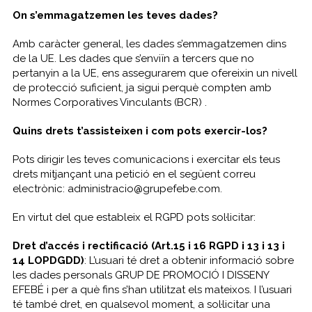
On s’emmagatzemen les teves dades?
Amb caràcter general, les dades s’emmagatzemen dins
de la UE. Les dades que s’enviïn a tercers que no
pertanyin a la UE, ens assegurarem que ofereixin un nivell
de protecció suficient, ja sigui perquè compten amb
Normes Corporatives Vinculants (BCR) .
Quins drets t’assisteixen i com pots exercir-los?
Pots dirigir les teves comunicacions i exercitar els teus
drets mitjançant una petició en el següent correu
electrònic: administracio@grupefebe.com.
En virtut del que estableix el RGPD pots sol·licitar:
Dret d’accés i rectificació (Art.15 i 16 RGPD i 13 i 13 i
14 LOPDGDD)
: L’usuari té dret a obtenir informació sobre
les dades personals GRUP DE PROMOCIÓ I DISSENY
EFEBÉ i per a què fins s’han utilitzat els mateixos. I l’usuari
té també dret, en qualsevol moment, a sol·licitar una