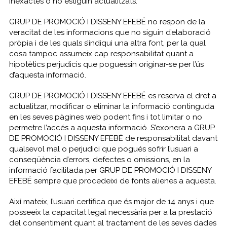
inexactes o no estiguin actualitzats.
GRUP DE PROMOCIÓ I DISSENY EFEBÉ no respon de la
veracitat de les informacions que no siguin d’elaboració
pròpia i de les quals s’indiqui una altra font, per la qual
cosa tampoc assumeix cap responsabilitat quant a
hipotètics perjudicis que poguessin originar-se per l’ús
d’aquesta informació.
GRUP DE PROMOCIÓ I DISSENY EFEBÉ es reserva el dret a
actualitzar, modificar o eliminar la informació continguda
en les seves pàgines web podent fins i tot limitar o no
permetre l’accés a aquesta informació. S’exonera a GRUP
DE PROMOCIÓ I DISSENY EFEBÉ de responsabilitat davant
qualsevol mal o perjudici que pogués sofrir l’usuari a
conseqüència d’errors, defectes o omissions, en la
informació facilitada per GRUP DE PROMOCIÓ I DISSENY
EFEBÉ sempre que procedeixi de fonts alienes a aquesta.
Així mateix, l’usuari certifica que és major de 14 anys i que
posseeix la capacitat legal necessària per a la prestació
del consentiment quant al tractament de les seves dades