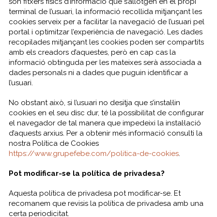
són fitxers físics d’informació que s’allotgen en el propi
terminal de l’usuari, la informació recollida mitjançant les
cookies serveix per a facilitar la navegació de l’usuari pel
portal i optimitzar l’experiència de navegació. Les dades
recopilades mitjançant les cookies poden ser compartits
amb els creadors d’aquestes, però en cap cas la
informació obtinguda per les mateixes serà associada a
dades personals ni a dades que puguin identificar a
l’usuari.
No obstant això, si l’usuari no desitja que s’instal·lin
cookies en el seu disc dur, té la possibilitat de configurar
el navegador de tal manera que impedeixi la instal·lació
d’aquests arxius. Per a obtenir més informació consulti la
nostra Política de Cookies
https://www.grupefebe.com/politica-de-cookies
.
Pot modificar-se la política de privadesa?
Aquesta política de privadesa pot modificar-se. Et
recomanem que revisis la política de privadesa amb una
certa periodicitat.