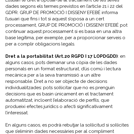
L’usuari té dret a oposar-se al tractament de les seves
dades segons els termes previstos en l’article 21 i 22 del
GDPR. GRUP DE PROMOCIÓ I DISSENY EFEBÉ informa
l’usuari que fins i tot si aquest s’oposa a un cert
processament, GRUP DE PROMOCIÓ I DISSENY EFEBÉ pot
continuar aquest processament si es basa en una altra
base legítima, per exemple, per a proporcionar serveis o
per a complir obligacions legals.
Dret a la portabilitat (Art.20 RGPD I 17 LOPDGDD)
: en
alguns casos, pots demanar una còpia de les dades
personals en un format estructurat, d’ús comú i lectura
mecànica per a la seva transmissió a un altre
responsable. Dret a no ser objecte de decisions
individualitzades: pots sol·licitar que no es prenguin
decisions que es basin únicament en el tractament
automatitzat, incloent l’elaboració de perfils, que
produeixi efectes jurídics o afecti significativament
l’interessat.
En alguns casos, es podrà rebutjar la sol·licitud si sol·licites
que s’eliminin dades necessàries per al compliment