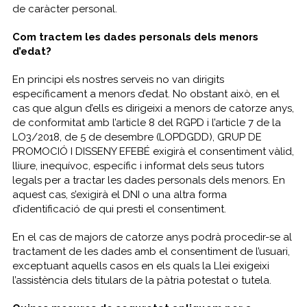
de caràcter personal.
Com tractem les dades personals dels menors
d’edat?
En principi els nostres serveis no van dirigits
específicament a menors d’edat. No obstant això, en el
cas que algun d’ells es dirigeixi a menors de catorze anys,
de conformitat amb l’article 8 del RGPD i l’article 7 de la
LO3/2018, de 5 de desembre (LOPDGDD), GRUP DE
PROMOCIÓ I DISSENY EFEBÉ exigirà el consentiment vàlid,
lliure, inequívoc, específic i informat dels seus tutors
legals per a tractar les dades personals dels menors. En
aquest cas, s’exigirà el DNI o una altra forma
d’identificació de qui presti el consentiment.
En el cas de majors de catorze anys podrà procedir-se al
tractament de les dades amb el consentiment de l’usuari,
exceptuant aquells casos en els quals la Llei exigeixi
l’assistència dels titulars de la pàtria potestat o tutela.