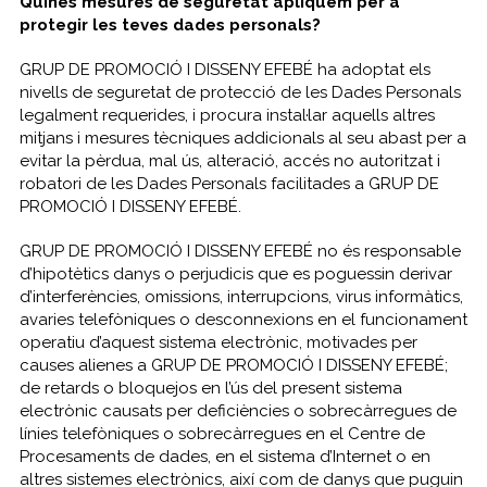
Quines mesures de seguretat apliquem per a
protegir les teves dades personals?
GRUP DE PROMOCIÓ I DISSENY EFEBÉ ha adoptat els
nivells de seguretat de protecció de les Dades Personals
legalment requerides, i procura instal·lar aquells altres
mitjans i mesures tècniques addicionals al seu abast per a
evitar la pèrdua, mal ús, alteració, accés no autoritzat i
robatori de les Dades Personals facilitades a GRUP DE
PROMOCIÓ I DISSENY EFEBÉ.
GRUP DE PROMOCIÓ I DISSENY EFEBÉ no és responsable
d’hipotètics danys o perjudicis que es poguessin derivar
d’interferències, omissions, interrupcions, virus informàtics,
avaries telefòniques o desconnexions en el funcionament
operatiu d’aquest sistema electrònic, motivades per
causes alienes a GRUP DE PROMOCIÓ I DISSENY EFEBÉ;
de retards o bloquejos en l’ús del present sistema
electrònic causats per deficiències o sobrecàrregues de
línies telefòniques o sobrecàrregues en el Centre de
Procesaments de dades, en el sistema d’Internet o en
altres sistemes electrònics, així com de danys que puguin