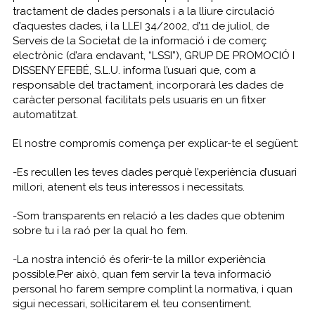
tractament de dades personals i a la lliure circulació
d’aquestes dades, i la LLEI 34/2002, d’11 de juliol, de
Serveis de la Societat de la informació i de comerç
electrònic (d’ara endavant, “LSSI”), GRUP DE PROMOCIÓ I
DISSENY EFEBÉ, S.L.U. informa l’usuari que, com a
responsable del tractament, incorporarà les dades de
caràcter personal facilitats pels usuaris en un fitxer
automatitzat.
El nostre compromís comença per explicar-te el següent:
-Es recullen les teves dades perquè l’experiència d’usuari
millori, atenent els teus interessos i necessitats.
-Som transparents en relació a les dades que obtenim
sobre tu i la raó per la qual ho fem.
-La nostra intenció és oferir-te la millor experiència
possible.Per això, quan fem servir la teva informació
personal ho farem sempre complint la normativa, i quan
sigui necessari, sol·licitarem el teu consentiment.