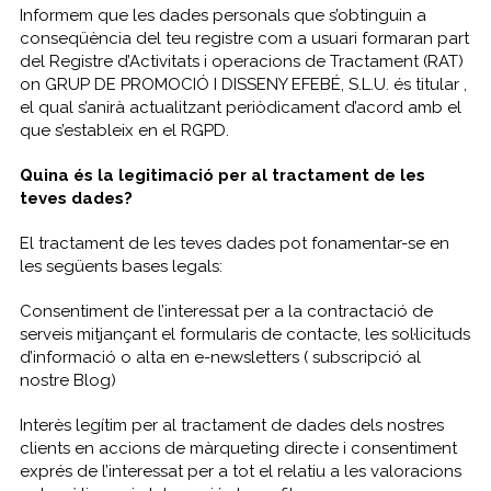
Informem que les dades personals que s’obtinguin a
conseqüència del teu registre com a usuari formaran part
del Registre d’Activitats i operacions de Tractament (RAT)
on GRUP DE PROMOCIÓ I DISSENY EFEBÉ, S.L.U. és titular ,
el qual s’anirà actualitzant periòdicament d’acord amb el
que s’estableix en el RGPD.
Quina és la legitimació per al tractament de les
teves dades?
El tractament de les teves dades pot fonamentar-se en
les següents bases legals:
Consentiment de l’interessat per a la contractació de
serveis mitjançant el formularis de contacte, les sol·licituds
d’informació o alta en e-newsletters ( subscripció al
nostre Blog)
Interès legítim per al tractament de dades dels nostres
clients en accions de màrqueting directe i consentiment
exprés de l’interessat per a tot el relatiu a les valoracions