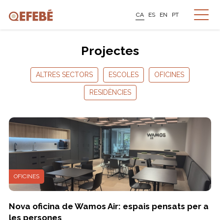
CA
ES
EN
PT
Projectes
ALTRES SECTORS
ESCOLES
OFICINES
RESIDÈNCIES
OFICINES
Nova oficina de Wamos Air: espais pensats per a
les persones