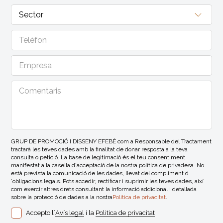
GRUP DE PROMOCIÓ I DISSENY EFEBÉ com a Responsable del Tractament
tractarà les teves dades amb la finalitat de donar resposta a la teva
consulta o petició. La base de legitimació és el teu consentiment
manifestat a la casella d´acceptació de la nostra política de privadesa. No
està prevista la comunicació de les dades, llevat del compliment d
´obligacions legals. Pots accedir, rectificar i suprimir les teves dades, així
com exercir altres drets consultant la informació addicional i detallada
sobre la protecció de dades a la nostra
Politica de privacitat
.
Accepto l´
Avís legal
i la
Politica de privacitat