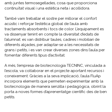
amb juntes termosegellades, cosa que proporciona
continuïtat visual i una estètica neta i acollidora.
També vam treballar el sostre per millorar el confort
acústic i reforçar l’estètica global de l’aula amb
tractaments absorbents i tocs de color. L’equipament es
va dissenyar tenint en compte la diversitat d’edats de
l’alumnat: es van distribuir taules, cadires i mobiliari de
diferents alçades, per adaptar-se a les necessitats de
grans i petits, i es van crear diverses zones dins l’aula per
fomentar diferents tipus d’activitat.
A més, l’empresa de biotecnologia TECNINC, vinculada a
l’escola, va col·laborar en el projecte aportant recursos i
coneixement. Gràcies a la seva implicació, l’aula FluAp
incorpora elements que permeten experimentar amb la
biotecnologia de manera senzilla i pedagògica, obrint la
porta a noves formes d’aprenentatge científic des de ben
petits.