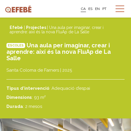
CA
ES
EN
PT
Efebé
|
Projectes
| Una aula per imaginar, crear i
aprendre: així és la nova FluAp de La Salle
Una aula per imaginar, crear i
ESCOLES
aprendre: així és la nova FluAp de La
Salle
Santa Coloma de Farners | 2025
Tipus d'intervenció
: Adequació d’espai
Dimensions
: 93 m²
Durada
: 2 mesos