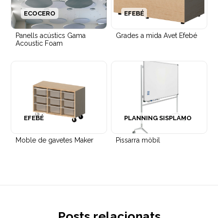
ECOCERO
EFEBÉ
Panells acústics Gama
Grades a mida Avet Efebé
Acoustic Foam
EFEBÉ
PLANNING SISPLAMO
Moble de gavetes Maker
Pissarra mòbil
Posts relacionats