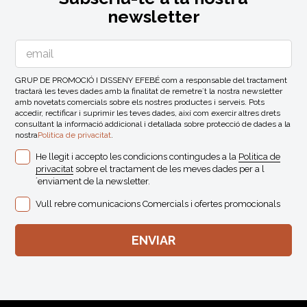
newsletter
GRUP DE PROMOCIÓ I DISSENY EFEBÉ com a responsable del tractament
tractarà les teves dades amb la finalitat de remetre´t la nostra newsletter
amb novetats comercials sobre els nostres productes i serveis. Pots
accedir, rectificar i suprimir les teves dades, així com exercir altres drets
consultant la informació addicional i detallada sobre protecció de dades a la
nostra
Politica de privacitat
.
He llegit i accepto les condicions contingudes a la
Politica de
privacitat
sobre el tractament de les meves dades per a l
´enviament de la newsletter.
Vull rebre comunicacions Comercials i ofertes promocionals