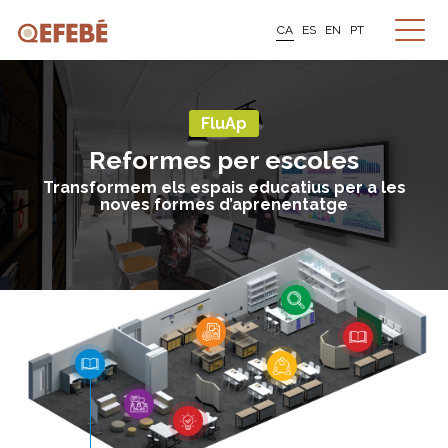
CA
ES
EN
PT
FluAp
Reformes per escoles
Transformem els espais educatius per a les
noves formes d’aprenentatge