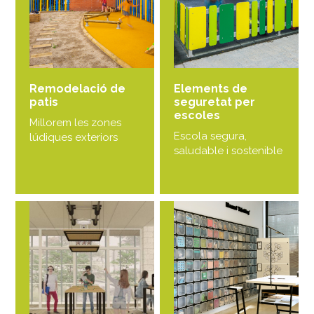
Remodelació de
Elements de
patis
seguretat per
escoles
Millorem les zones
Escola segura,
lúdiques exteriors
saludable i sostenible