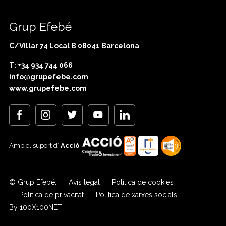
Grup Efebé
C/Villar 74 Local B 08041 Barcelona
T: +34 934 744 066
info@grupefebe.com
www.grupefebe.com
Amb el suport d’
Acció
© Grup Efebé.
Avís legal
Política de cookies
Politica de privacitat
Política de xarxes socials
By 100X100NET