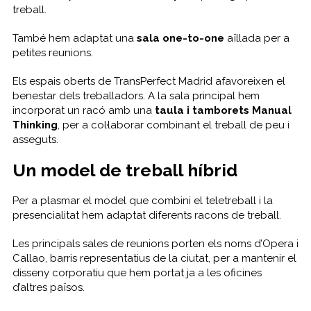
treball.
També hem adaptat una
sala one-to-one
aïllada per a
petites reunions.
Els espais oberts de TransPerfect Madrid afavoreixen el
benestar dels treballadors. A la sala principal hem
incorporat un racó amb una
taula i tamborets Manual
Thinking
, per a col·laborar combinant el treball de peu i
asseguts.
Un model de treball híbrid
Per a plasmar el model que combini el teletreball i la
presencialitat hem adaptat diferents racons de treball.
Les principals sales de reunions porten els noms d’Opera i
Callao, barris representatius de la ciutat, per a mantenir el
disseny corporatiu que hem portat ja a les oficines
d’altres països.