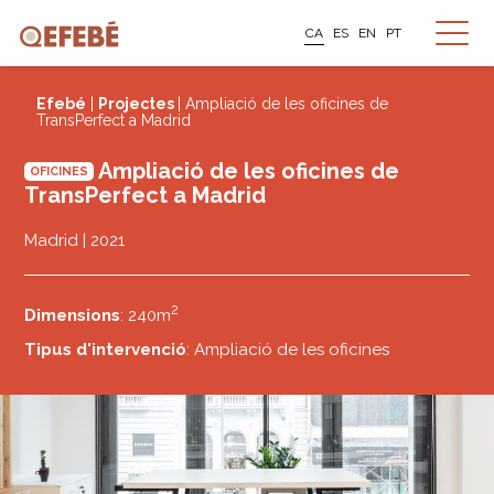
CA
ES
EN
PT
Efebé
|
Projectes
| Ampliació de les oficines de
TransPerfect a Madrid
Ampliació de les oficines de
OFICINES
TransPerfect a Madrid
Madrid | 2021
2
Dimensions
: 240m
Tipus d'intervenció
: Ampliació de les oficines