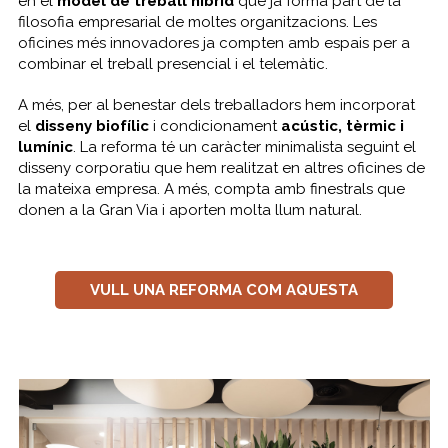
en el
model de treball híbrid
que ja forma part de la
filosofia empresarial de moltes organitzacions. Les
oficines més innovadores ja compten amb espais per a
combinar el treball presencial i el telemàtic.
A més, per al benestar dels treballadors hem incorporat
el
disseny biofílic
i condicionament
acústic, tèrmic i
lumínic
. La reforma té un caràcter minimalista seguint el
disseny corporatiu que hem realitzat en altres oficines de
la mateixa empresa. A més, compta amb finestrals que
donen a la Gran Via i aporten molta llum natural.
VULL UNA REFORMA COM AQUESTA