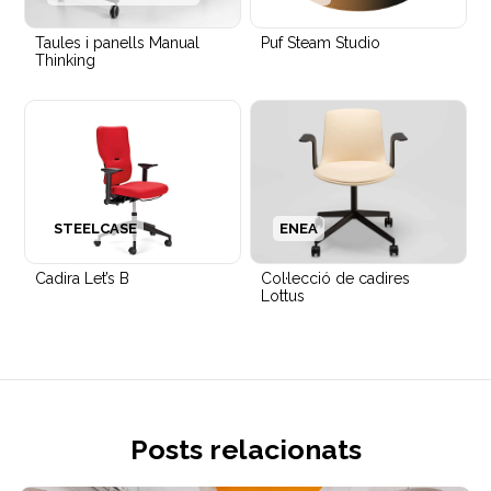
Taules i panells Manual
Puf Steam Studio
Thinking
STEELCASE
ENEA
Cadira Let’s B
Col·lecció de cadires
Lottus
Posts relacionats