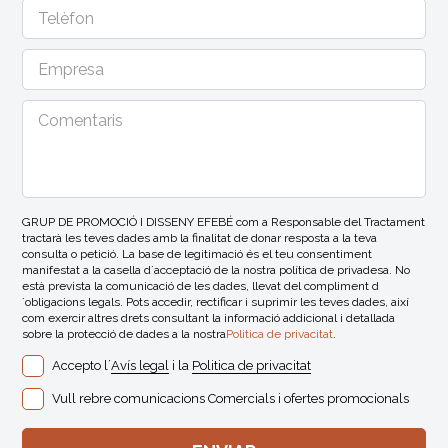
GRUP DE PROMOCIÓ I DISSENY EFEBÉ com a Responsable del Tractament
tractarà les teves dades amb la finalitat de donar resposta a la teva
consulta o petició. La base de legitimació és el teu consentiment
manifestat a la casella d´acceptació de la nostra política de privadesa. No
està prevista la comunicació de les dades, llevat del compliment d
´obligacions legals. Pots accedir, rectificar i suprimir les teves dades, així
com exercir altres drets consultant la informació addicional i detallada
sobre la protecció de dades a la nostra
Politica de privacitat
.
Accepto l´
Avís legal
i la
Politica de privacitat
Vull rebre comunicacions Comercials i ofertes promocionals