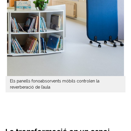
Els panells fonoabsorvents mòbils controlen la
reverberació de l’aula