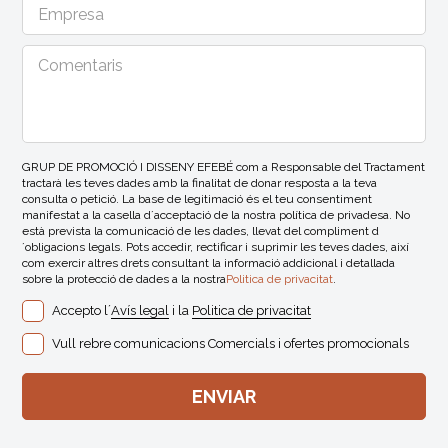
GRUP DE PROMOCIÓ I DISSENY EFEBÉ com a Responsable del Tractament
tractarà les teves dades amb la finalitat de donar resposta a la teva
consulta o petició. La base de legitimació és el teu consentiment
manifestat a la casella d´acceptació de la nostra política de privadesa. No
està prevista la comunicació de les dades, llevat del compliment d
´obligacions legals. Pots accedir, rectificar i suprimir les teves dades, així
com exercir altres drets consultant la informació addicional i detallada
sobre la protecció de dades a la nostra
Politica de privacitat
.
Accepto l´
Avís legal
i la
Politica de privacitat
Vull rebre comunicacions Comercials i ofertes promocionals