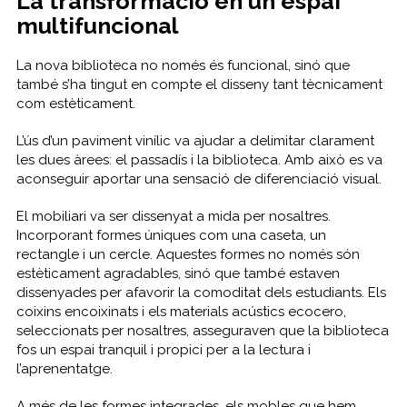
La transformació en un espai
multifuncional
La nova biblioteca no només és funcional, sinó que
també s’ha tingut en compte el disseny tant tècnicament
com estèticament.
L’ús d’un paviment vinílic va ajudar a delimitar clarament
les dues àrees: el passadís i la biblioteca. Amb això es va
aconseguir aportar una sensació de diferenciació visual.
El mobiliari va ser dissenyat a mida per nosaltres.
Incorporant formes úniques com una caseta, un
rectangle i un cercle. Aquestes formes no només són
estèticament agradables, sinó que també estaven
dissenyades per afavorir la comoditat dels estudiants. Els
coixins encoixinats i els materials acústics ecocero,
seleccionats per nosaltres, asseguraven que la biblioteca
fos un espai tranquil i propici per a la lectura i
l’aprenentatge.
A més de les formes integrades, els mobles que hem