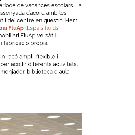
eríode de vacances escolars. La
dissenyada d’acord amb les
at i del centre en qüestió. Hem
pai FluAp
(Espais fluids
biliari FluAp versàtil i
i fabricació pròpia.
un racó ampli, flexible i
er acollir diferents activitats,
menjador, biblioteca o aula