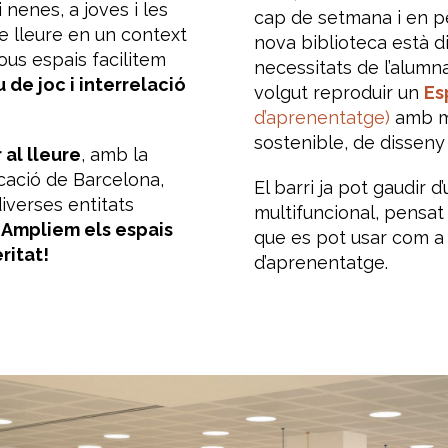
 nenes, a joves i les
cap de setmana i en p
e lleure en un context
nova biblioteca està 
ous espais facilitem
necessitats de l’alumn
u de joc i interrelació
volgut reproduir un
Es
d’aprenentatge)
amb mo
sostenible, de disseny 
 al lleure
, amb la
ucació de Barcelona,
El barri ja pot gaudir d’
diverses entitats
multifuncional, pensat p
.
Ampliem els espais
que es pot usar com a 
ritat!
d’aprenentatge.