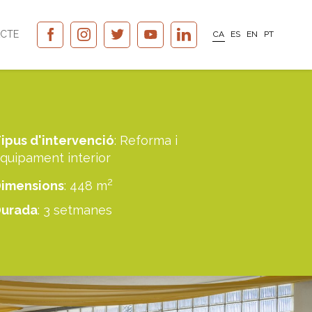
CTE
CA
ES
EN
PT
ipus d'intervenció
: Reforma i
quipament interior
2
imensions
: 448 m
Durada
: 3 setmanes