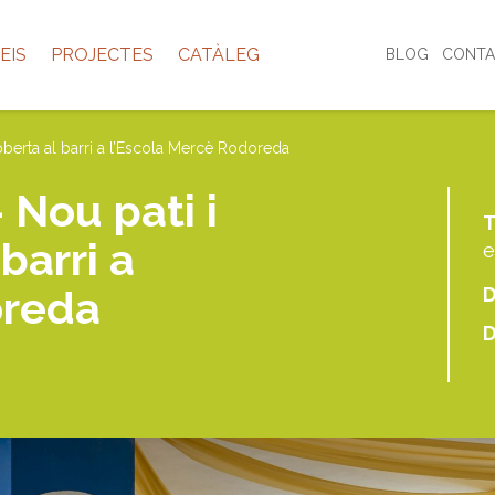
EIS
PROJECTES
CATÀLEG
BLOG
CONTA
a oberta al barri a l’Escola Mercè Rodoreda
 Nou pati i
T
barri a
e
oreda
D