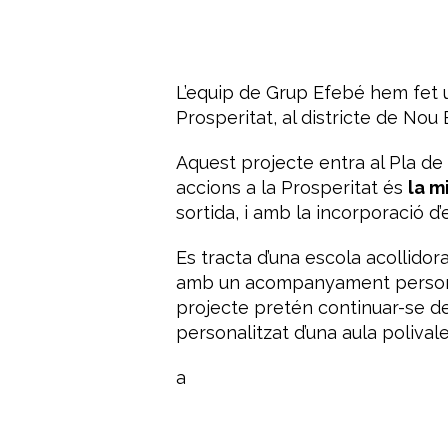
L’equip de Grup Efebé hem fet u
Prosperitat, al districte de Nou
Aquest projecte entra al Pla de B
accions a la Prosperitat és
la m
sortida, i amb la incorporació d’
Es tracta d’una escola acollido
amb un acompanyament personali
projecte pretén continuar-se d
personalitzat d’una aula polivale
a