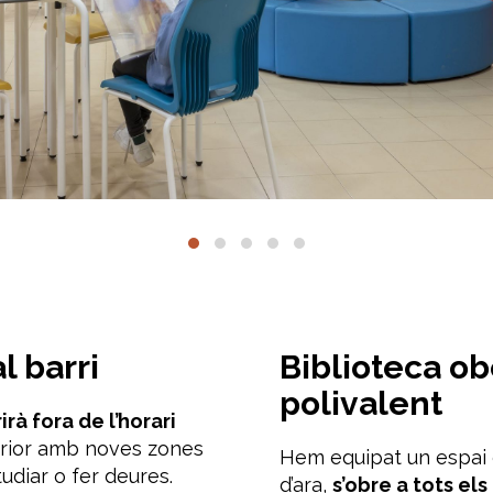
l barri
Biblioteca ob
polivalent
irà fora de l’horari
terior amb noves zones
Hem equipat un espai e
tudiar o fer deures.
d’ara,
s’obre a tots els