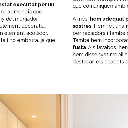
estat executat per un
que comuniquen amb el
una xemeneia
que
y del menjador.
A més,
hem adequat po
element decoratiu,
sostres
. Hem fet
una
n element
acollidor,
per radiadors i també
ta i no embruta, ja que
També
hem
incorpora
fusta
.
Als
lavabos,
he
hem
dissenyat
mobilia
destacar
,
els
acabats