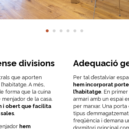
ense divisions
Adequació g
trals que apo
rten
Per tal d’estalviar espa
l’habitatge.
A més,
hem incorporat port
de forma
que la cuina
l’habitatge
.
En primer 
e menjador de la casa.
armari
amb
un espai e
n i obert que
facilita
per marxar
.
Una porta 
 sales
.
tipus d’emmagatzema
freqüència i
demana
un
menjador
hem
dormitori principal c