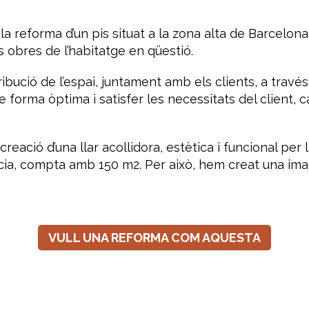
la reforma d’un pis situat a
la zona alta de Barcelona
s obres
de l’habitatge en qüestió.
ribució de l’espai
, juntament amb els clients, a travé
de forma
òptima i satisfer les necessitats del client,
c
reació d’una llar acollidora, estètica i funcional per la
ncia, compta amb 150 m
2
.
Per això,
hem creat una ima
VULL UNA REFORMA COM AQUESTA