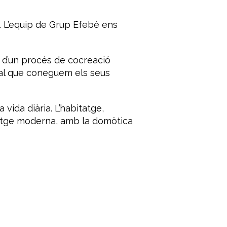
.
L’equip de Grup Efebé ens
s d’un procés de
cocreació
al que coneguem
els seus
 vida diària. L’habitatge,
tge moderna, amb la domòtica