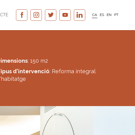
CTE
CA
ES
EN
PT
imensions
: 150 m2
ipus d'intervenció
: Reforma integral
'habitatge