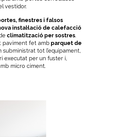
 vestidor.
rtes, finestres i falsos
nova instal·lació de calefacció
 de
climatització
per sostres
.
t
paviment
fet
amb
parquet de
m
subministrat
tot
l’equipament
,
ri
executat
per un
fuster
i
,
amb
micro
ciment
.