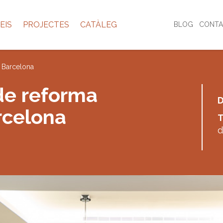
EIS
PROJECTES
CATÀLEG
BLOG
CONTA
a Barcelona
de reforma
D
rcelona
T
d