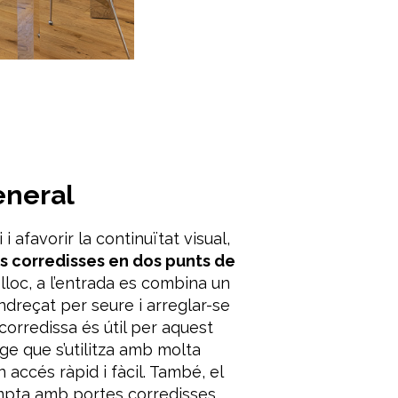
eneral
i
i afavorir la continuïtat visual
,
es
corredisses en dos punts de
lloc
, a l’entrada
es combina
un
ndreçat per seure i arreglar-se
corredissa
és útil per aquest
tge
que s’utilitza amb molta
 accés ràpid i fàcil.
També, el
ompta amb portes corredisses