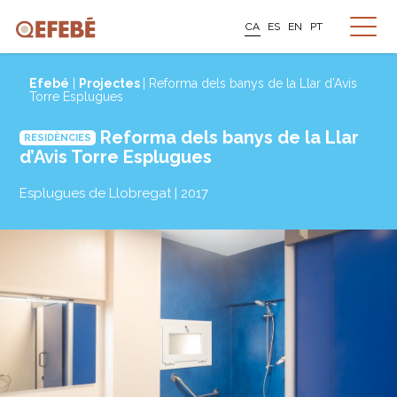
CA
ES
EN
PT
Efebé
|
Projectes
| Reforma dels banys de la Llar d’Avis
Torre Esplugues
Reforma dels banys de la Llar
RESIDÈNCIES
d’Avis Torre Esplugues
Esplugues de Llobregat | 2017