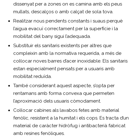
dissenyat per a zones on es camina amb els peus
mullats, descalços o amb calçat de sola tova.
Realitzar nous pendents constants i suaus perquè
l’aigua evacuï correctament per la superfície i la
mobilitat del bany sigui l’adequada.
Substituir els sanitaris existents per altres que
compleixin amb la normativa requerida, a més de
col·locar noves barres d’acer inoxidable. Els sanitaris
estan especialment pensats per a usuaris amb
mobilitat reduïda.
També considerant aquest aspecte, s’opta per
rentamans amb forma convexa que permeten
l’aproximació dels usuaris còmodament.
Col·locar cabines als lavabos fetes amb material
fenòlic, resistent a la humitat i els cops. Es tracta d’un
material de caràcter hidròfug i antibacterià fabricat
amb resines fenòliques.