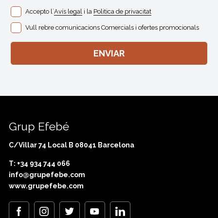
Accepto l´
Avís legal
i la
Politica de privacitat
Vull rebre comunicacions Comercials i ofertes promocionals
Grup Efebé
C/Villar 74 Local B 08041 Barcelona
T: +34 934 744 066
info@grupefebe.com
www.grupefebe.com