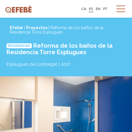
CA
ES
EN
PT
Efebé
|
Proyectos
| Reforma de los baños de la
Residencia Torre Esplugues
Reforma de los baños de la
RESIDENCIAS
Residencia Torre Esplugues
Esplugues de Llobregat, | 2017