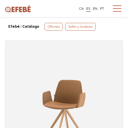
CA
ES
EN
PT
Efebé
|
Catálogo
Oficinas
Sofás y butacas