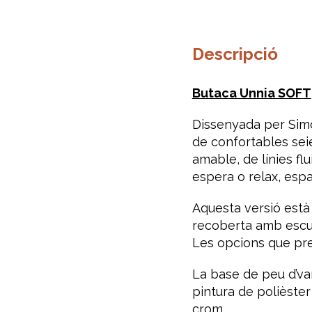
Descripció
Butaca Unnia SOFT
Dissenyada per Simo
de confortables seie
amable, de línies fl
espera o relax, espa
Aquesta versió està
recoberta amb escuma
Les opcions que pr
La base de peu d’va
pintura de polièster
crom.