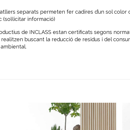
spatllers separats permeten fer cadires d’un sol colo
 (sol·licitar informació)
roductius de INCLASS estan certificats segons norm
s realitzen buscant la reducció de residus i del cons
 ambiental.