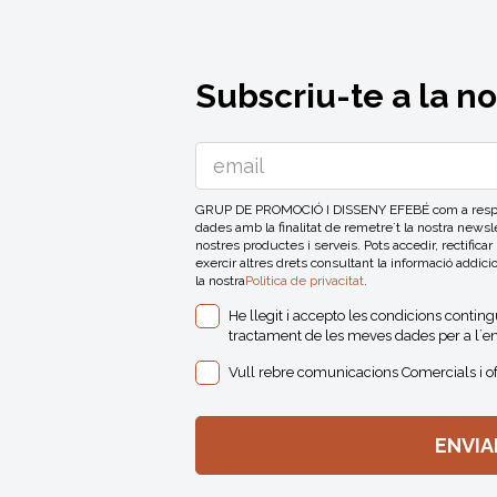
Subscriu-te a la n
GRUP DE PROMOCIÓ I DISSENY EFEBÉ com a respons
dades amb la finalitat de remetre´t la nostra news
nostres productes i serveis. Pots accedir, rectificar
exercir altres drets consultant la informació addici
la nostra
Politica de privacitat
.
He llegit i accepto les condicions contin
tractament de les meves dades per a l´en
Vull rebre comunicacions Comercials i o