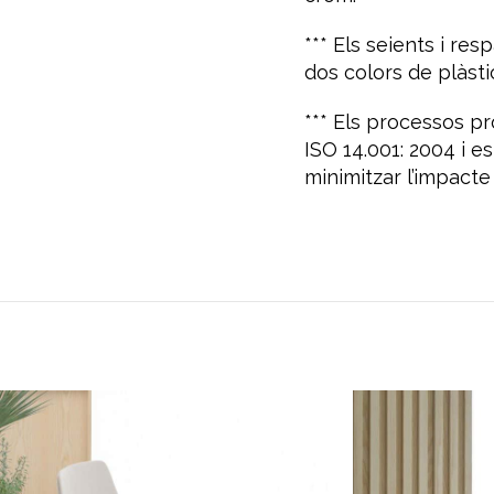
*** Els seients i re
dos colors de plàstic
*** Els processos p
ISO 14.001: 2004 i e
minimitzar l’impacte