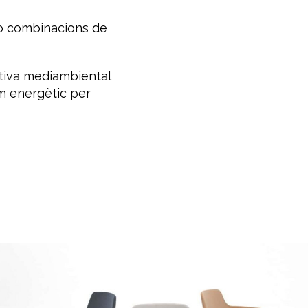
r o combinacions de
ativa mediambiental
um energètic per