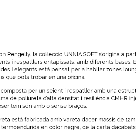
n Pengelly, la col·lecció UNNIA SOFT s’origina a par
nts i respatllers entapissats, amb diferents bases. E
uides i elegants està pensat per a habitar zones loung
is que pots trobar en una oficina.
 composta per un seient i respatller amb una estruct
 de poliuretà d’alta densitat i resiliència CMHR inj
esentem són amb o sense braços.
reta està fabricada amb vareta d’acer massís de 12
 termoendurida en color negre, de la carta d’acabats 