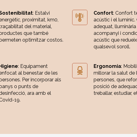
Sostenibilitat
: Estalvi
Confort
: Confort t
energètic, proximitat, km0,
acústic i el lumínic.
traçabilitat del material,
adequat, lluminària
productes que també
acompanyi i condi
permeten optimitzar costos.
acústic que redueix
qualsevol soroll.
Higiene
: Equipament
Ergonomia
: Mobili
enfocat al benestar de les
millorar la salut de 
persones. Per incorporar als
persones, que refor
banys o punts de
posició de adequa
desinfecció, ara amb el
treballar, estudiar, e
Covid-19.