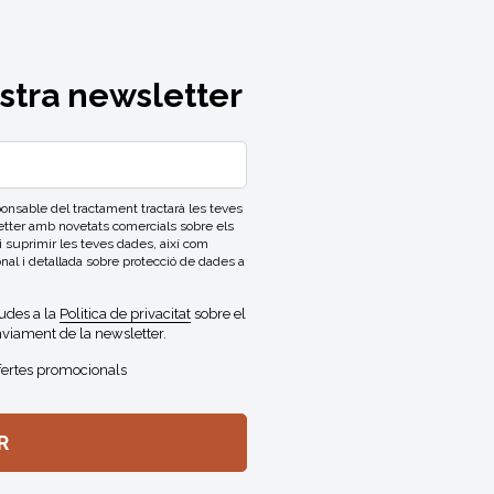
ostra newsletter
able del tractament tractarà les teves
letter amb novetats comercials sobre els
 i suprimir les teves dades, així com
onal i detallada sobre protecció de dades a
gudes a la
Politica de privacitat
sobre el
viament de la newsletter.
fertes promocionals