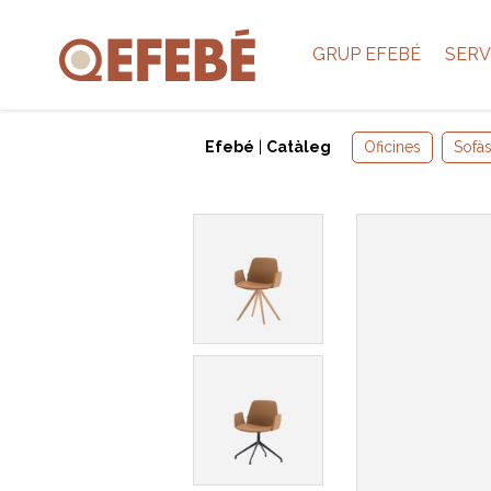
GRUP EFEBÉ
SERV
Efebé
|
Catàleg
Oficines
Sofàs