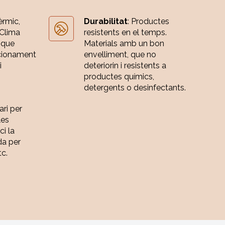
èrmic,
Durabilitat
: Productes
 Clima
resistents en el temps.
 que
Materials amb un bon
cionament
envelliment, que no
i
deteriorin i resistents a
productes químics,
detergents o desinfectants.
ari per
les
ci la
da per
tc.