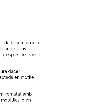
tir de la combinació
l seu disseny
e, espais de trànsit,
ura d’acer
ectada en motlle.
mm. rematat amb
metàl·lics, o en