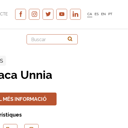
CTE
CA
ES
EN
PT
SS
aca Unnia
L MÉS INFORMACIÓ
rístiques