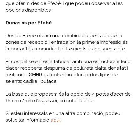
que oferim des de Efebé, i que podeu observar a les
opcions disponibles.
Dunas xs per Efebé
Des de Efebé oferim una combinació pensada per a
zones de recepció i entrada on la primera impressió és
important i la comoditat dels seients és indispensable.
El cos del seient està fabricat amb una estructura interior
d’acer recoberta d’espuma de poliuretà d’alta densitat i
resiliència CMHR. La col·lecció ofereix dos tipus de
seients: cadira i butaca.
La base que proposem és la opció de 4 potes d’acer de
16mm i 2mm d’espessor, en color blanc.
Si esteu interessats en una altra combinació, podeu
sol·licitar informació
aquí.