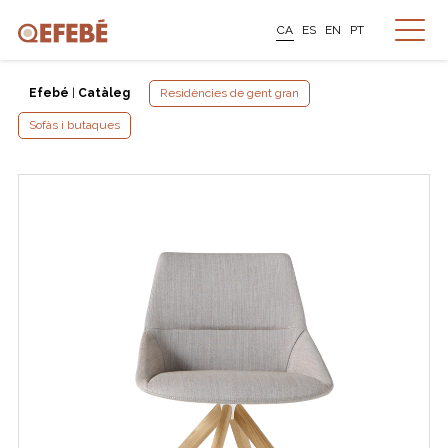
CA
ES
EN
PT
Efebé
|
Catàleg
Residències de gent gran
Sofàs i butaques