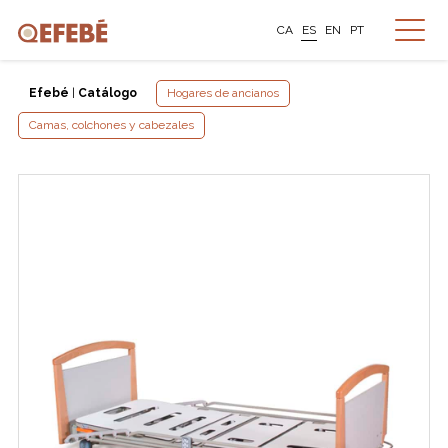
CA
ES
EN
PT
Efebé
|
Catálogo
Hogares de ancianos
Camas, colchones y cabezales