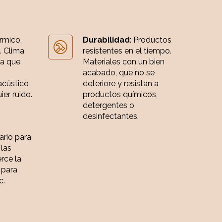
érmico,
Durabilidad
: Productos
. Clima
resistentes en el tiempo.
ia que
Materiales con un bien
acabado, que no se
acústico
deteriore y resistan a
er ruido.
productos químicos,
detergentes o
desinfectantes.
iario para
 las
rce la
 para
c.