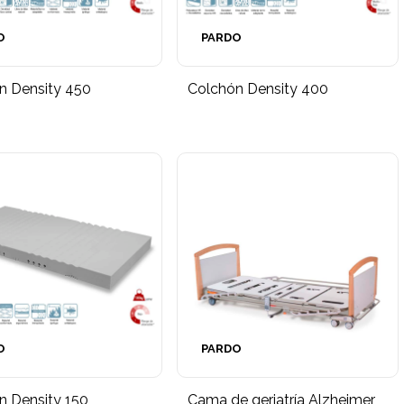
O
PARDO
n Density 450
Colchón Density 400
O
PARDO
n Density 150
Cama de geriatría Alzheimer