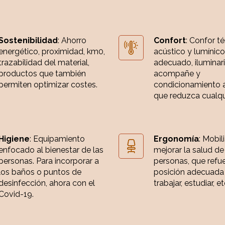
Sostenibilidad
: Ahorro
Confort
: Confor t
energético, proximidad, km0,
acústico y lumínico
trazabilidad del material,
adecuado, iluminar
productos que también
acompañe y
permiten optimizar costes.
condicionamiento 
que reduzca cualqui
Higiene
: Equipamiento
Ergonomía
: Mobil
enfocado al bienestar de las
mejorar la salud de
personas. Para incorporar a
personas, que refue
los baños o puntos de
posición adecuada
desinfección, ahora con el
trabajar, estudiar, et
Covid-19.