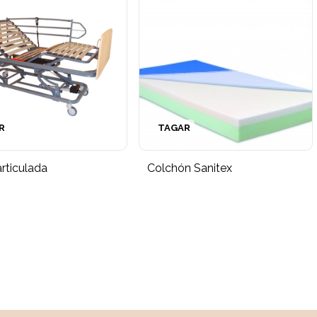
R
TAGAR
rticulada
Colchón Sanitex