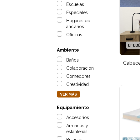
Escuelas
Especiales
Hogares de
ancianos
Oficinas
EFEB
Ambiente
Baños
Cabece
Colaboración
Comedores
Creatividad
VER MÁS
Equipamiento
Accesorios
Armarios y
estanterías
Butacas