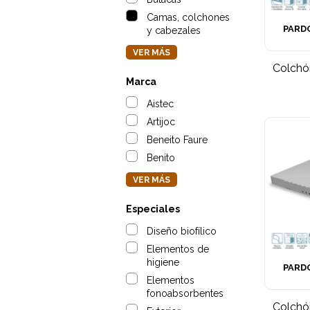
Camas, colchones
PARD
y cabezales
VER MÁS
Colchó
Marca
Aistec
Artijoc
Beneito Faure
Benito
VER MÁS
Especiales
Diseño biofílico
Elementos de
higiene
PARD
Elementos
fonoabsorbentes
Colchó