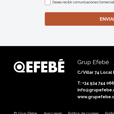
Deseo recibir comunicaciones Comercial
Grup Efebé
C/Villar 74 Local
T: +34 934 744 066
info@grupefebe
www.grupefebe.
© Grup Efebé.
Aviso legal
Política de cookies
Polít