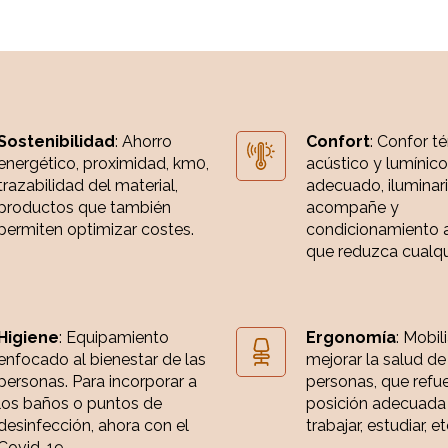
Sostenibilidad
: Ahorro
Confort
: Confor t
energético, proximidad, km0,
acústico y lumínico
trazabilidad del material,
adecuado, iluminar
productos que también
acompañe y
permiten optimizar costes.
condicionamiento 
que reduzca cualqui
Higiene
: Equipamiento
Ergonomía
: Mobil
enfocado al bienestar de las
mejorar la salud de
personas. Para incorporar a
personas, que refue
los baños o puntos de
posición adecuada
desinfección, ahora con el
trabajar, estudiar, et
Covid-19.