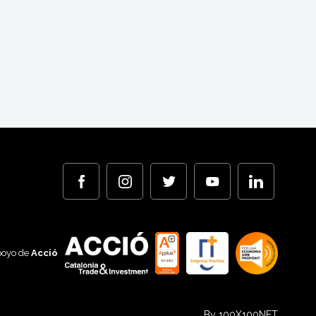
poyo de
Acció
By 100X100NET