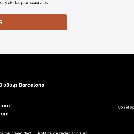
es y ofertas promocionales
 B 08041 Barcelona
.com
Con el a
com
ica de privacidad
Política de redes sociales