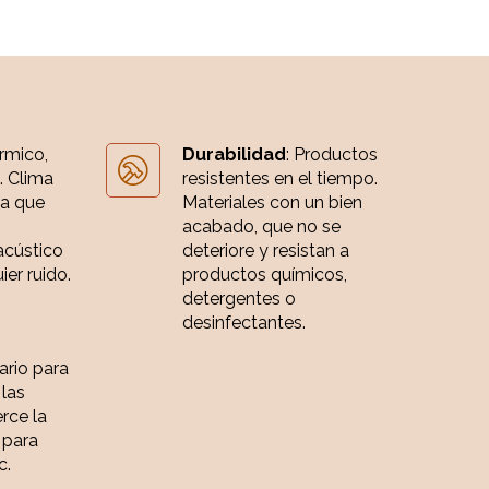
érmico,
Durabilidad
: Productos
. Clima
resistentes en el tiempo.
ia que
Materiales con un bien
acabado, que no se
acústico
deteriore y resistan a
er ruido.
productos químicos,
detergentes o
desinfectantes.
iario para
 las
rce la
 para
c.