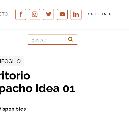
CTO
CA
ES
EN
PT
IFOGLIO
itorio
pacho Idea 01
disponibles