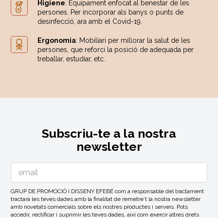
Higiene
: Equipament enfocat al benestar de les
persones. Per incorporar als banys o punts de
desinfecció, ara amb el Covid-19.
Ergonomia
: Mobiliari per millorar la salut de les
persones, que reforci la posició de adequada per
treballar, estudiar, etc.
Subscriu-te a la nostra
newsletter
GRUP DE PROMOCIÓ I DISSENY EFEBÉ com a responsable del tractament
tractarà les teves dades amb la finalitat de remetre´t la nostra newsletter
amb novetats comercials sobre els nostres productes i serveis. Pots
accedir, rectificar i suprimir les teves dades, així com exercir altres drets