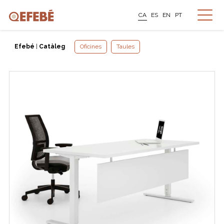
CA
ES
EN
PT
Efebé
|
Catàleg
Oficines
Taules