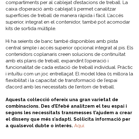
compartiments per al cablejat d’estacions de treball. La
caixa d’operació amb cablejat li permet canalitzar
superfícies de treball de manera ràpida i fàcil. L’accés
superior, integrat en el contenidor, també pot acomodar
kits de sortida múltiple.
Hi ha seients de banc també disponibles amb pista
central simple i accés superior opcional integrat al pis. Els
contenidors coplanaris creen solucions de continuïtat
amb els plans de treball, expandint l’operació i
funcionalitat de cada estació de treball individual. Pràctic
i intuïtiu com un joc entrellaçat. El model Idea 01 millora la
flexibilitat i la capacitat de transformació de l’espai
d’acord amb les necessitats de l’entorn de treball.
Aquesta col·lecció ofereix una gran varietat de
combinacions. Des d’Efebé analitzem el teu espai i
segons les necessitats transmesses t’ajudem a crear
el disseny que més s’adapti.
Sol·licita informació per
a qualsevol dubte o interès.
Aquí.