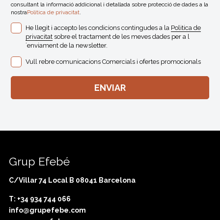
consultant la informació addicional i detallada sobre protecció de dades a la
nostra
Politica de privacitat
.
He llegit i accepto les condicions contingudes a la
Politica de
privacitat
sobre el tractament de les meves dades per a l
´enviament de la newsletter.
Vull rebre comunicacions Comercials i ofertes promocionals
Grup Efebé
C/Villar 74 Local B 08041 Barcelona
T: +34 934 744 066
info@grupefebe.com