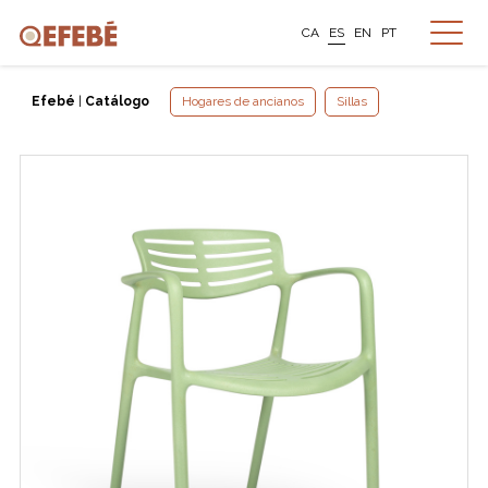
CA
ES
EN
PT
Efebé
|
Catálogo
Hogares de ancianos
Sillas