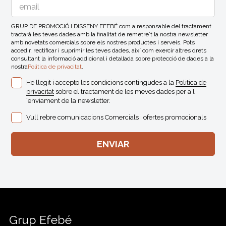
GRUP DE PROMOCIÓ I DISSENY EFEBÉ com a responsable del tractament
tractarà les teves dades amb la finalitat de remetre´t la nostra newsletter
amb novetats comercials sobre els nostres productes i serveis. Pots
accedir, rectificar i suprimir les teves dades, així com exercir altres drets
consultant la informació addicional i detallada sobre protecció de dades a la
nostra
Politica de privacitat
.
He llegit i accepto les condicions contingudes a la
Politica de
privacitat
sobre el tractament de les meves dades per a l
´enviament de la newsletter.
Vull rebre comunicacions Comercials i ofertes promocionals
Grup Efebé