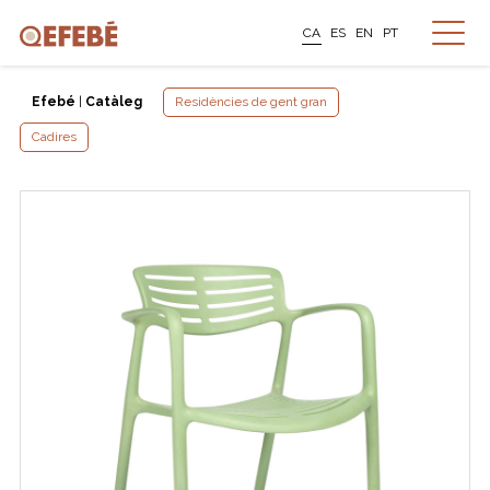
CA
ES
EN
PT
Efebé
|
Catàleg
Residències de gent gran
Cadires