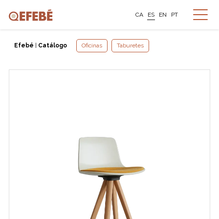
CA
ES
EN
PT
Efebé
|
Catálogo
Oficinas
Taburetes