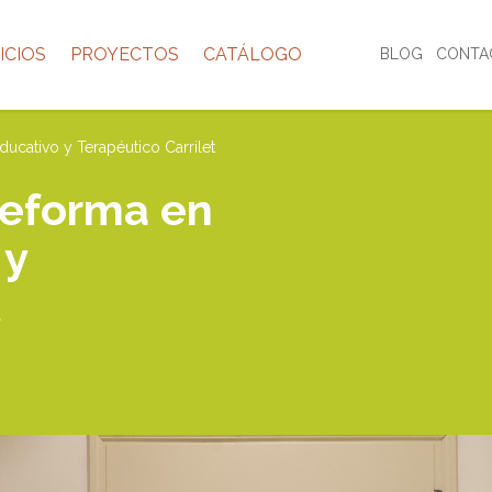
ICIOS
PROYECTOS
CATÁLOGO
BLOG
CONTA
ducativo y Terapéutico Carrilet
reforma en
 y
t