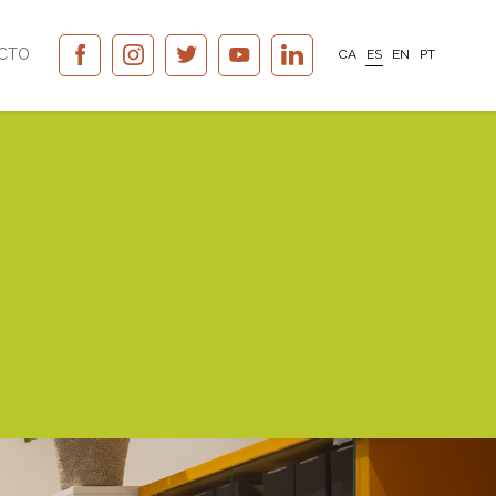
CTO
CA
ES
EN
PT