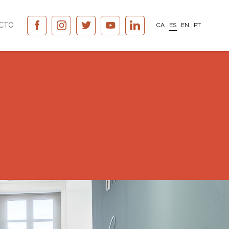
CTO
CA
ES
EN
PT