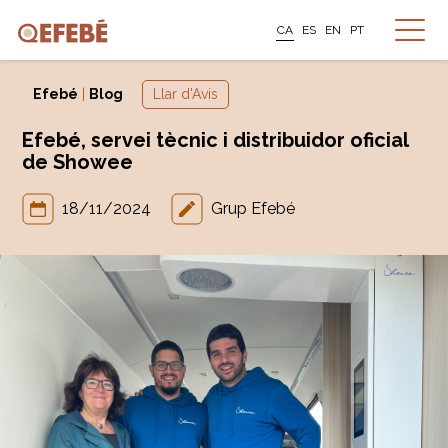
CA
ES
EN
PT
Efebé
|
Blog
Llar d'Avis
Efebé, servei tècnic i distribuidor oficial
de Showee
18/11/2024
Grup Efebé