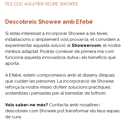
FES CLIC AQUÍ PER VEURE SHOWEE
Descobreix Showee amb Efebé
Si estàs interessat a incorporar Showee a les teves
instal·lacions o simplement vols provar-la, et convidem a
experimentar aquesta solució al
Showeeroom
, el nostre
minibús adaptat. Podràs conèixer de primera mà com
funciona aquesta innovadora dutxa i els beneficis que
aporta.
A Efebé, estem compromesos amb el disseny d’espais
que cuiden les persones. La incorporació de Showee
reforça la nostra missió d’oferir solucions pràctiques,
sostenibles i pensades per al benestar de tothom.
Vols saber-ne més?
Contacta amb nosaltres i
descobreix com Showee pot transformar els teus espais
de cura.