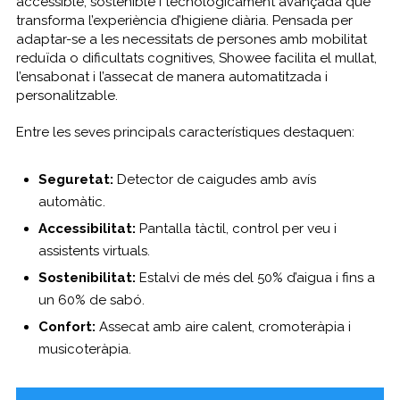
accessible, sostenible i tecnològicament avançada que
transforma l’experiència d’higiene diària. Pensada per
adaptar-se a les necessitats de persones amb mobilitat
reduïda o dificultats cognitives, Showee facilita el mullat,
l’ensabonat i l’assecat de manera automatitzada i
personalitzable.
Entre les seves principals característiques destaquen:
Seguretat:
Detector de caigudes amb avís
automàtic.
Accessibilitat:
Pantalla tàctil, control per veu i
assistents virtuals.
Sostenibilitat:
Estalvi de més del 50% d’aigua i fins a
un 60% de sabó.
Confort:
Assecat amb aire calent, cromoteràpia i
musicoteràpia.