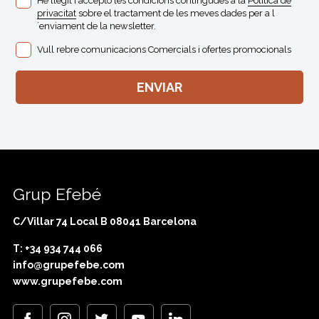
He llegit i accepto les condicions contingudes a la
Politica de
privacitat
sobre el tractament de les meves dades per a l
´enviament de la newsletter.
Vull rebre comunicacions Comercials i ofertes promocionals
Grup Efebé
C/Villar 74 Local B 08041 Barcelona
T: +34 934 744 066
info@grupefebe.com
www.grupefebe.com