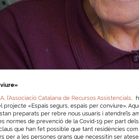
nviure»
, l’Associació Catalana de Recursos Assistencials,
h
projecte «Espais segurs, espais per conviure». Aque
estan preparats per rebre nous usuaris i atendre’ls a
les normes de prevenció de la Covid-19 per part dels 
laus que han fet possible que tant residències com c
rs per a les persones grans que necessitin ser atese