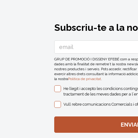
Subscriu-te a la n
GRUP DE PROMOCIÓ I DISSENY EFEBÉ com a respons
dades amb la finalitat de remetre´t la nostra news
nostres productes i serveis. Pots accedir, rectificar
exercir altres drets consultant la informació addici
la nostra
Politica de privacitat
.
He llegit i accepto les condicions contin
tractament de les meves dades per a l´en
Vull rebre comunicacions Comercials i o