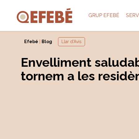
GRUP EFEBÉ
SERV
Efebé
|
Blog
Llar d'Avis
Envelliment saludab
tornem a les residè