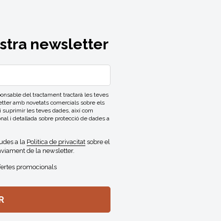
ostra newsletter
able del tractament tractarà les teves
letter amb novetats comercials sobre els
 i suprimir les teves dades, així com
onal i detallada sobre protecció de dades a
gudes a la
Politica de privacitat
sobre el
viament de la newsletter.
fertes promocionals