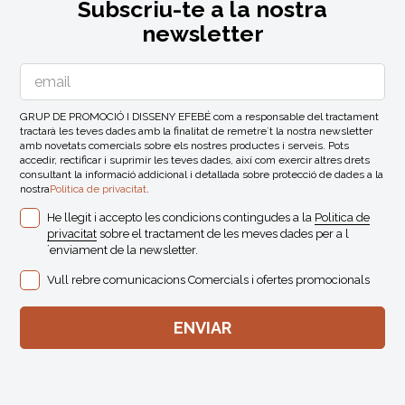
Subscriu-te a la nostra
newsletter
GRUP DE PROMOCIÓ I DISSENY EFEBÉ com a responsable del tractament
tractarà les teves dades amb la finalitat de remetre´t la nostra newsletter
amb novetats comercials sobre els nostres productes i serveis. Pots
accedir, rectificar i suprimir les teves dades, així com exercir altres drets
consultant la informació addicional i detallada sobre protecció de dades a la
nostra
Politica de privacitat
.
He llegit i accepto les condicions contingudes a la
Politica de
privacitat
sobre el tractament de les meves dades per a l
´enviament de la newsletter.
Vull rebre comunicacions Comercials i ofertes promocionals